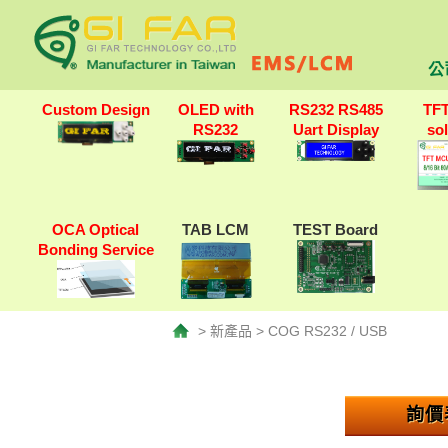
公
Custom Design
OLED with
RS232 RS485
TF
RS232
Uart Display
so
OCA Optical
TAB LCM
TEST Board
Bonding Service
> 新產品 > COG RS232 / USB
詢價