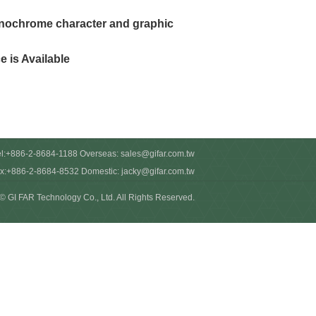
nochrome character and graphic
 is Available
el:+886-2-8684-1188 Overseas:
sales@gifar.com.tw
x:+886-2-8684-8532 Domestic:
jacky@gifar.com.tw
© GI FAR Technology Co., Ltd. All Rights Reserved.