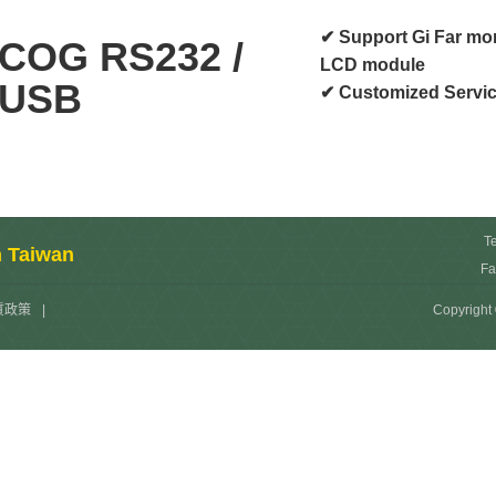
✔ Support Gi Far mo
COG RS232 /
LCD module
USB
✔ Customized Service
T
n Taiwan
Fa
質政策
|
Copyright 