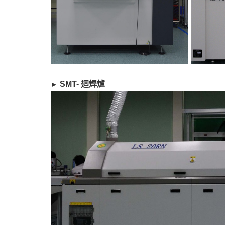
​ SMT- 迴焊爐
►