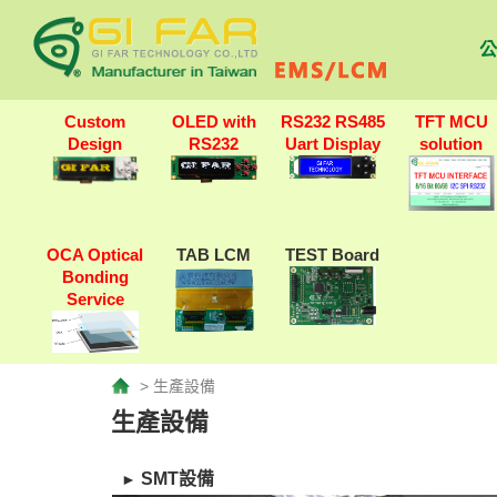
公
Custom
OLED with
RS232 RS485
TFT MCU
Design
RS232
Uart Display
solution
OCA Optical
TAB LCM
TEST Board
Bonding
Service
> 生產設備
生產設備
SMT設備
►​