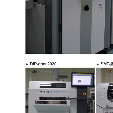
DIP-eras 2020
SMT
►​
►​