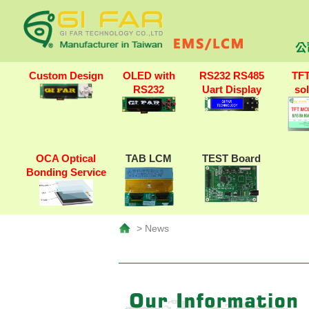
公
Custom Design
OLED with
RS232 RS485
TF
RS232
Uart Display
so
OCA Optical
TAB LCM
TEST Board
Bonding Service
> News