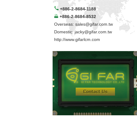
+886-2-8684-1188
+886-2-8684-8532
Overseas:
sales@gifar.com.tw
Domestic:
jacky@gifar.com.tw
http://www.gifarlcm.com