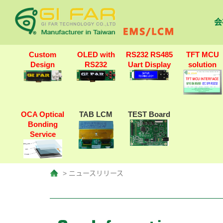
会
Custom
OLED with
RS232 RS485
TFT MCU
Design
RS232
Uart Display
solution
OCA Optical
TAB LCM
TEST Board
Bonding
Service
> ニュースリリース