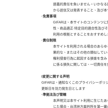
道義的責任を負いません。いかなる
から送信又は発表すること、及び本
·免責事項
GIFARは、本サイトのコンテンツ
性、商品適正∙特定目的適合性及び
利用の根拠とすることをおすすめし
·責任制限
本サイトを利用される場合のあらゆ
果的な、またはその他の類似してい
権利侵害行為に起因する損害を含み
に係る損失に関しては、一切責任を
l変更に関する声明
GIFARは、通知なくこのプライバシーポ
更新日を効力発生日とします
·準拠法及び管轄
本声明又は本サイト利用に生じたあ
じた場合、台湾地方裁判所を第一審