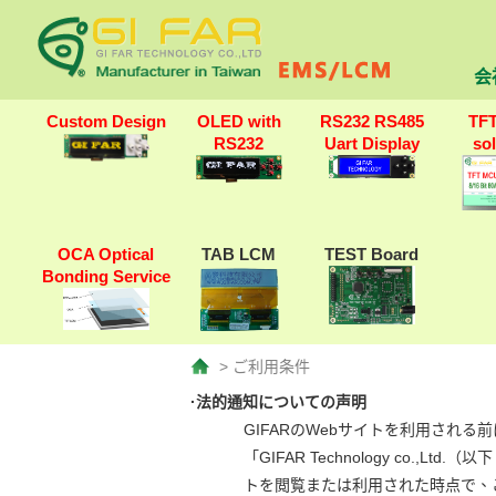
会
Custom Design
OLED with
RS232 RS485
TF
RS232
Uart Display
so
OCA Optical
TAB LCM
TEST Board
Bonding Service
> ご利用条件
·法的通知についての声明
GIFARのWebサイトを利用され
「GIFAR Technology co.,Lt
トを閲覧または利用された時点で、