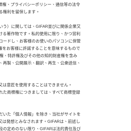
標権、プライバシーポリシー、通信等の法令
る権利を留保します。
う）に関しては、GIFAR並びに関係企業又
ける著作物です。私的使用に限り、かつ営利
ロードし、お客様のお使いのパソコンに保管
産権をお客様に許諾することを意味するもので
標権、特許権及びその他の知的財産権を含み
正、再製、公開展示、翻訳、再生、公衆送信、
標又は意匠を使用することはできません。
に開示された商標権につきましては、すべて商標登録
ただいた「個人情報」を除き、当社がサイトを
は発想とみなされます。GIFARは、前述し
の定めのない限り、GIFARは法的責任及び