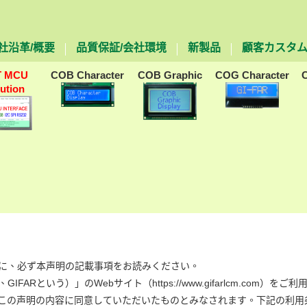
社沿革/概要
品質保証/会社環境
新製品
顧客カスタ
T MCU
COB Character
COB Graphic
COG Character
lution
る前に、必ず本声明の記載事項をお読みください。
d.（以下、GIFARという）」のWebサイト（
https://www.gifarlcm.com
）をご利
この声明の内容に同意していただいたものとみなされます。下記の利用