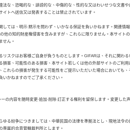
違法な、恐喝的な、誹謗的な、中傷的な、性的な又はわいせつな文書や
サイトへ送信又は発表することは禁止されています。
に関しては、明示∙黙示を問わず、いかなる保証を負いかねます。関連情
その他の知的財産権侵害を含みますが、これらに限りません。本サイト
ません。
るリスクはお客様ご自身が負うものとします。GIFARは、それに関わ
る損害、可能性のある損害、本サイト若しくは他の外部サイトのご利用
、これらの損害が発生する可能性をご提示いただいた場合においても、
負いかねますのでご了承ください。
リシーの内容を随時変更∙追加∙削除∙訂正する権利を留保します。変更し
らゆる紛争につきましては、中華民国の法律を準拠法とし、現地法令の
の専属的合意管轄裁判所とします。