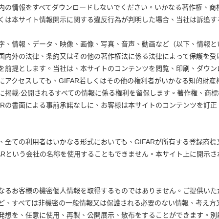
内の情報をすべてダウンロードしないでください。いかなる著作権、商
くは本サイト情報開示に関する違反行為が判明した場合、当社は訴追す
字、情報、データ、映像、画像、写真、音声、動画など（以下、情報とい
国内外の法律、条約又はその他の著作権法に係る法律によって保護を受
を前提とします。当社は、本サイトのコンテンツを閲覧、印刷、ダウン
にアクセスしても、GIFAR若しくはその他の権利者がいかなる知的財
イトに掲載∙公開されるすべての情報に係る権利を留保します。著作権、商
FARの書面による事前承諾なしに、お客様は本サイトのコンテンツを訂
に、全ての利用者はいかなる形式においても、GIFARが所有する登録商
.,Ltd.又はGIFARという会社の名称を使用することもできません。本サイト上
いかなるお客様の機密個人情報を取得するものではありません。ご提供い
ど、すべては非機密の一般情報又は保護される必要のない情報、考え方又
発想を、任意に使用、再製、公開展示、散布をすることができます。別段