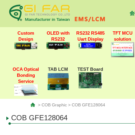
会
Custom
OLED with
RS232 RS485
TFT MCU
Design
RS232
Uart Display
solution
OCA Optical
TAB LCM
TEST Board
Bonding
Service
> COB Graphic > COB GFE128064
COB GFE128064