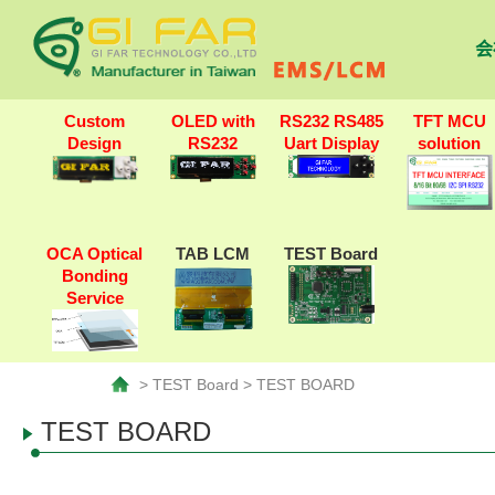
会
Custom
OLED with
RS232 RS485
TFT MCU
Design
RS232
Uart Display
solution
OCA Optical
TAB LCM
TEST Board
Bonding
Service
> TEST Board > TEST BOARD
TEST BOARD