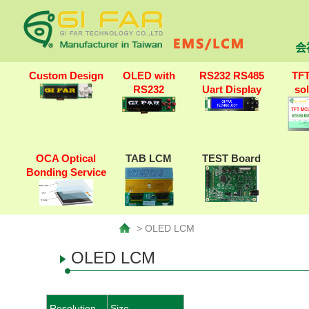
会
Custom Design
OLED with
RS232 RS485
TF
RS232
Uart Display
so
OCA Optical
TAB LCM
TEST Board
Bonding Service
> OLED LCM
OLED LCM
Resolution
Size