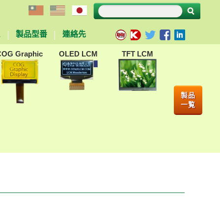
ム
製品型番
連絡先
COG Graphic
OLED LCM
TFT LCM
製品
一覧