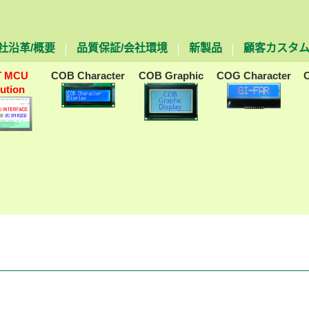
社沿革/概要
品質保証/会社環境
新製品
顧客カスタ
T MCU
COB Character
COB Graphic
COG Character
lution