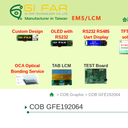
会
Custom Design
OLED with
RS232 RS485
TF
RS232
Uart Display
so
OCA Optical
TAB LCM
TEST Board
Bonding Service
> COB Graphic > COB GFE192064
COB GFE192064