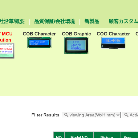
社沿革/概要
品質保証/会社環境
新製品
顧客カスタ
T MCU
COB Character
COB Graphic
COG Character
lution
Filter Results
NO
Model NO
Picture
Spec