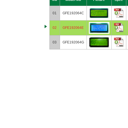
01
GFE192064C
02
GFE192064E
03
GFE192064G