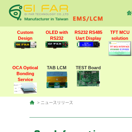
会
Custom
OLED with
RS232 RS485
TFT MCU
Design
RS232
Uart Display
solution
OCA Optical
TAB LCM
TEST Board
Bonding
Service
> ニュースリリース