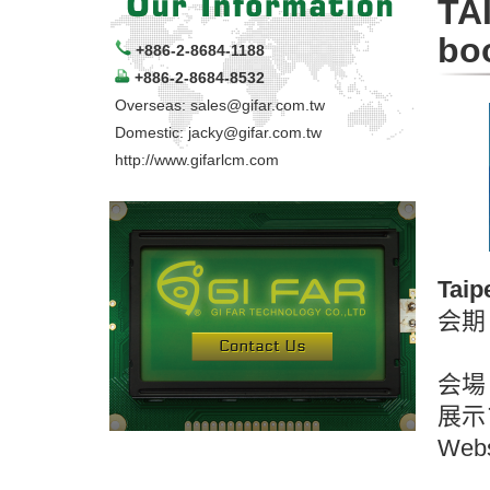
TA
bo
+886-2-8684-1188
+886-2-8684-8532
Overseas:
sales@gifar.com.tw
Domestic:
jacky@gifar.com.tw
http://www.gifarlcm.com
Taip
会期：
3月
会場：T
展示
Webs